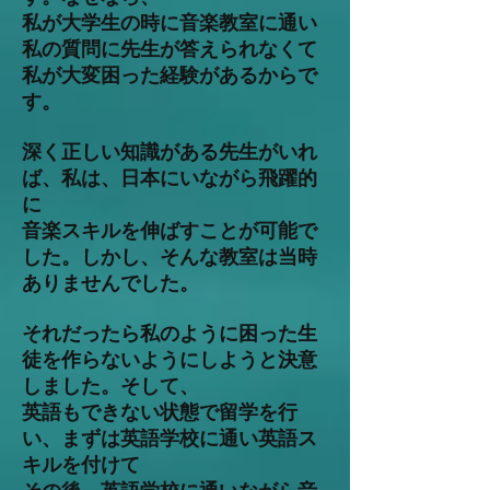
私が大学生の時に音楽教室に通い
私の質問に先生が答えられなくて
私が大変困った経験があるからで
す。
深く正しい知識がある先生がいれ
ば、私は、日本にいながら飛躍的
に
音楽スキルを伸ばすことが可能で
した。しかし、そんな教室は当時
ありませんでした。
それだったら私のように困った生
徒を作らないようにしようと決意
しました。そして、
英語もできない状態で留学を行
い、まずは英語学校に通い英語ス
キルを付けて