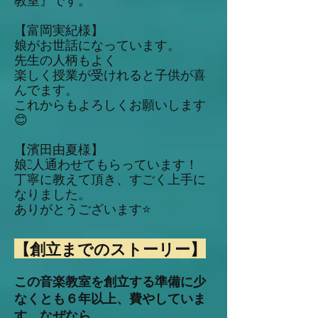
教室』です。
【富岡実紀様】
娘がお世話になっています。
先生の人柄もよく
楽しく授業が受けれると子供が喜
んでます。
これからもよろしくお願いします
😊
【濱田由夏様】
娘2人通わせてもらっています！
丁寧に教えて頂き、すごく上手に
なりました。
ありがとうございます⭐️
【創立までのストーリー】
この音楽教室を創立する準備に少
なくとも６年以上、費やしていま
す。なぜなら、