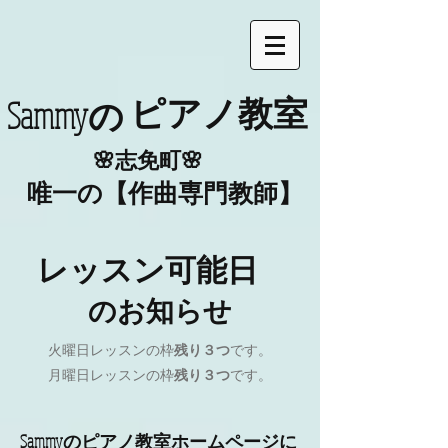
​ピアノ教室
​Sammyの
​🌸志免町🌸
唯一の【作曲専門教師】
レッスン可能日
​のお知らせ
​火曜日レッスンの枠
残り３つ
です。
月曜日レッスンの枠
残り３つ
です。
Sammyのピアノ教室ホームページに