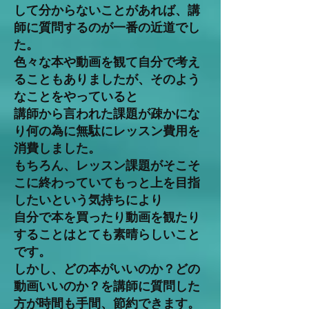
して分からないことがあれば、講
師に質問するのが一番の近道でし
た。
色々な本や動画を観て自分で考え
ることもありましたが、そのよう
なことをやっていると
講師から言われた課題が疎かにな
り何の為に無駄にレッスン費用を
消費しました。
もちろん、レッスン課題がそこそ
こに終わっていてもっと上を目指
したいという気持ちにより
自分で本を買ったり動画を観たり
することはとても素晴らしいこと
です。
​しかし、どの本がいいのか？どの
動画いいのか？を講師に質問した
方が時間も手間、節約できます。