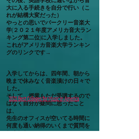
その後、英語学校に通いながら音
大に入る手続きを自分で行い（こ
れが結構大変だった）
やっとの思いでバークリー音楽大
学(２０２１年度アメリカ音大ラン
キング第二位)に入学しました。
これがアメリカ音楽大学ランキン
グのリンクです→
入学してからは、四年間、朝から
晩まで休みなく音楽漬けの日々で
した。
そして、授業もただ受講するので
2021 Best Colleges for Music in America
はなく自分が疑問に思ったこと
は、
先生のオフィスが空いてる時間に
何度も通い納得のいくまで質問を
しました。