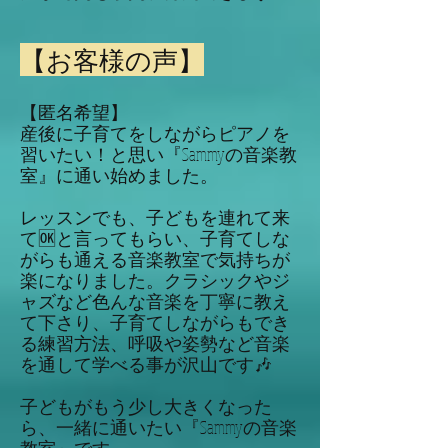
【お客様の声】
【匿名希望】
産後に子育てをしながらピアノを
習いたい！と思い『Sammyの音楽教
室』に通い始めました。
レッスンでも、子どもを連れて来
て🆗と言ってもらい、子育てしな
がらも通える音楽教室で気持ちが
楽になりました。クラシックやジ
ャズなど色んな音楽を丁寧に教え
て下さり、子育てしながらもでき
る練習方法、呼吸や姿勢など音楽
を通して学べる事が沢山です🎶
子どもがもう少し大きくなった
ら、一緒に通いたい『Sammyの音楽